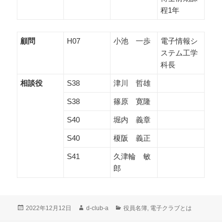
程1年
顧問
H07
小池 一歩
電子情報シ
ステム工学
科長
相談役
S38
津川 哲雄
S38
篠原 寛隆
S40
堀内 義章
S40
榎阪 義正
S41
久津輪 敏
郎
投
作
カ
2022年12月12日
d-club-a
役員名簿
,
電子クラブとは
稿
成
テ