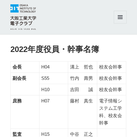
メニュ
ーとウ
ィジェ
大阪工業大学電子クラブ
ット
2022年度役員・幹事名簿
会長
H04
溝上 哲也
校友会幹事
副会長
S55
竹内 壽男
校友会幹事
H10
吉田 誠
校友会幹事
庶務
H07
藤村 真生
電子情報シ
ステム工学
科、校友会
幹事
監査
H15
中谷 正之