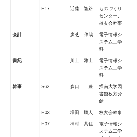
H17
近藤 隆路
ものづくり
センター、
校友会幹事
会計
廣芝 伸哉
電子情報シ
ステム工学
科
書紀
川上 雅士
電子情報シ
ステム工学
科
幹事
S62
森口 豊
摂南大学図
書館枚方分
館
H03
増田 勝人
校友会幹事
H07
神村 共住
電子情報シ
ステム工学