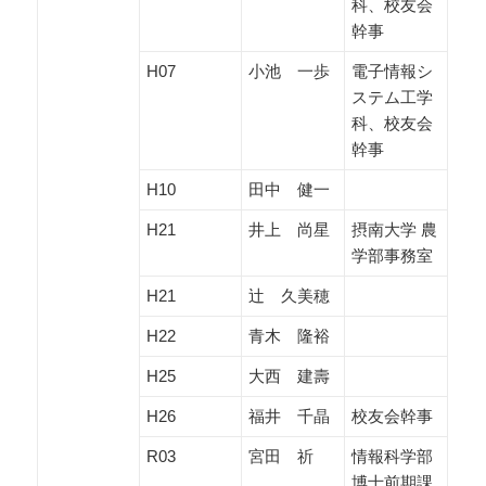
科、校友会
幹事
H07
小池 一歩
電子情報シ
ステム工学
科、校友会
幹事
H10
田中 健一
H21
井上 尚星
摂南大学 農
学部事務室
H21
辻 久美穂
H22
青木 隆裕
H25
大西 建壽
H26
福井 千晶
校友会幹事
R03
宮田 祈
情報科学部
博士前期課