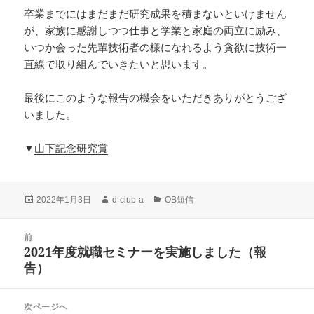
卒業までにはまだまだ研究成果を積まないといけません
が、家族に感謝しつつ仕事と学業と家庭の両立に励み、
いつか会った先輩技術者の様になれるよう貪欲に技術一
直線で取り組んでいきたいと思います。
最後にこのような報告の機会をいただきありがとうござ
いました。
▼
山下記念研究賞
投
作
カ
2022年1月3日
d-club-a
OB短信
稿
成
テ
日:
者
ゴ
投
前
リ
稿
2021年度就職セミナーを実施しました（報
ー
前
ナ
告）
の
ビ
投
ゲ
稿:
次ページへ
ー