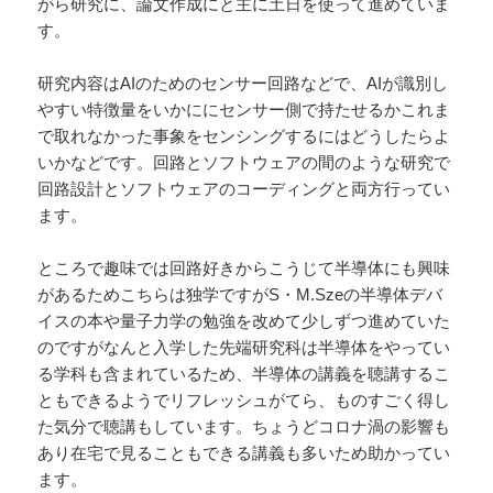
がら研究に、論文作成にと主に土日を使って進めていま
す。
研究内容はAIのためのセンサー回路などで、AIが識別し
やすい特徴量をいかににセンサー側で持たせるかこれま
で取れなかった事象をセンシングするにはどうしたらよ
いかなどです。回路とソフトウェアの間のような研究で
回路設計とソフトウェアのコーディングと両方行ってい
ます。
ところで趣味では回路好きからこうじて半導体にも興味
があるためこちらは独学ですがS・M.Szeの半導体デバ
イスの本や量子力学の勉強を改めて少しずつ進めていた
のですがなんと入学した先端研究科は半導体をやってい
る学科も含まれているため、半導体の講義を聴講するこ
ともできるようでリフレッシュがてら、ものすごく得し
た気分で聴講もしています。ちょうどコロナ渦の影響も
あり在宅で見ることもできる講義も多いため助かってい
ます。