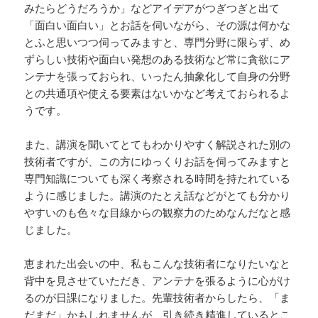
みたらどうだろうか」などアイデアがつぎつぎと出て
「面白い面白い」とお話を伺いながら、その源は何かな
とふと思いつつ伺ってみますと、専門分野に限らず、め
ずらしい技術や面白い発想のある技術など常に貪欲にア
ンテナを張っておられ、いったん抽象化して自身の分野
との共通項や使える要素はないかなど考えておられるよ
うです。
また、講演を聞いてとてもわかりやすく解説された別の
技術者ですが、この方にゆっくりお話を伺ってみますと
専門知識についても深く考察される時間を持たれている
ように感じました。講演のたとえ話などがとても分かり
やすいのも色々な目線からの観察力のためなんだなと感
じました。
恵まれた出会いの中、私もこんな技術者になりたいなと
背中を見させていただき、アンテナを張るように心がけ
るのが日課になりました。先輩技術者からしたら、「ま
だまだ」かもしれませんが、引き続き精進しているとこ