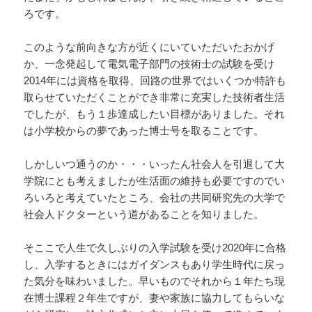
ろです。
このような前向きな方が近くにいていただいたおかげ
か、一念発起して電気電子部門の技術士の試験を受け
2014年には資格を取得、回路の世界ではいくつか特許も
取らせていただくことができ非常に充実した技術者生活
でしたが、もう１歩達成したい目標がありました。それ
は小学校からの夢であった博士号を取ることです。
しかしいつ通うのか・・・いったん社会人を引退して大
学院にとも考えましたが生活面の維持も必要ですのでい
ろいろと考えていたところ、会社の共同研究先の大学で
社会人ドクターという道があることを知りました。
そここで人生で久しぶりの入学試験を受け2020年に合格
し、入学するときにはガイダンスもあり学生時代に戻っ
た気分を味わいました。早いものでそれから１年たち現
在博士課程２年生ですが、妻や家族に協力してもらいな