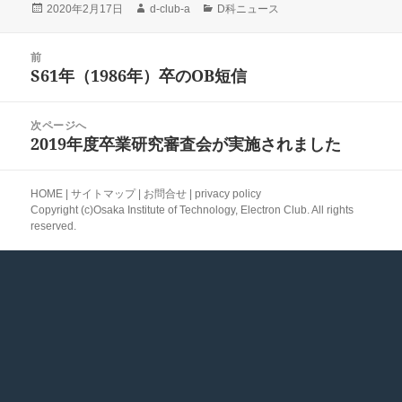
投
作
カ
2020年2月17日
d-club-a
D科ニュース
稿
成
テ
日:
者
ゴ
投
前
リ
稿
S61年（1986年）卒のOB短信
ー
前
ナ
の
ビ
投
次ページへ
ゲ
稿:
2019年度卒業研究審査会が実施されました
次
ー
の
シ
投
ョ
HOME
|
サイトマップ
|
お問合せ
|
privacy policy
稿:
Copyright (c)
Osaka Institute of Technology, Electron Club.
All rights
ン
reserved.