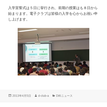
入学宣誓式は５日に挙行され、前期の授業はも８日から
始まります。電子クラブは皆様の入学を心からお祝い申
し上げます。
投
作
カ
2013年4月5日
d-club-a
D科ニュース
稿
成
テ
日:
者
ゴ
投