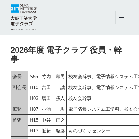
メニュ
ーとウ
ィジェ
大阪工業大学電子クラブ
ット
2026年度 電子クラブ 役員・幹
事
会長
S55
竹内 壽男
校友会幹事、電子情報システム工
副会長
H10
吉田 誠
校友会幹事、電子情報システム工
H03
増田 勝人
校友会幹事
庶務
H07
小池 一歩
電子情報システム工学科、校友会
監査
H15
中谷 正之
H17
近藤 隆路
ものづくりセンター