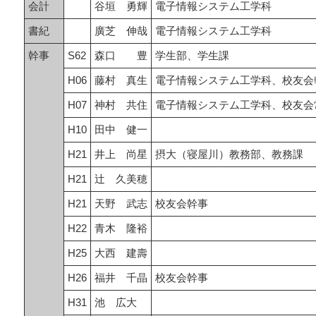
会計
谷垣 勇輝
電子情報システム工学科
書紀
廣芝 伸哉
電子情報システム工学科
幹事
S62
森口 豊
学生部、学生課
H06
藤村 真生
電子情報システム工学科、校友会
H07
神村 共住
電子情報システム工学科、校友会
H10
田中 健一
H21
井上 尚星
摂大（寝屋川）教務部、教務課
H21
辻 久美穂
H21
天野 武志
校友会幹事
H22
青木 隆裕
H25
大西 建壽
H26
福井 千晶
校友会幹事
H31
池 広大