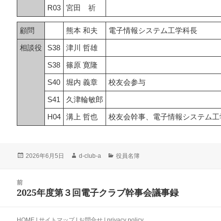
R03
宮田 祈
顧問
熊本 和夫
電子情報システム工学科長
相談役
S38
津川 哲雄
S38
篠原 寛隆
S40
堀内 義章
校友会参与
S41
久津輪敏郎
H04
溝上 哲也
校友会幹事、電子情報システム工
投
作
カ
2026年6月5日
d-club-a
役員名簿
稿
成
テ
日:
者
ゴ
投
前
リ
稿
2025年度第３回電子クラブ幹事会議事録
ー
前
ナ
の
ビ
投
HOME
|
サイトマップ
|
お問合せ
|
privacy policy