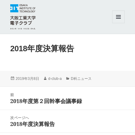
メニュ
ーとウ
ィジェ
大阪工業大学電子クラブ
ット
2018年度決算報告
投
作
カ
2019年3月8日
d-club-a
D科ニュース
稿
成
テ
日:
者
ゴ
投
前
リ
稿
2018年度第２回幹事会議事録
ー
前
ナ
の
ビ
投
次ページへ
ゲ
稿:
2018年度決算報告
次
ー
の
シ