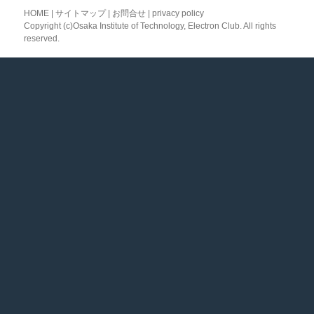
投
ョ
HOME
|
サイトマップ
|
お問合せ
|
privacy policy
稿:
Copyright (c)
Osaka Institute of Technology, Electron Club.
All rights
ン
reserved.