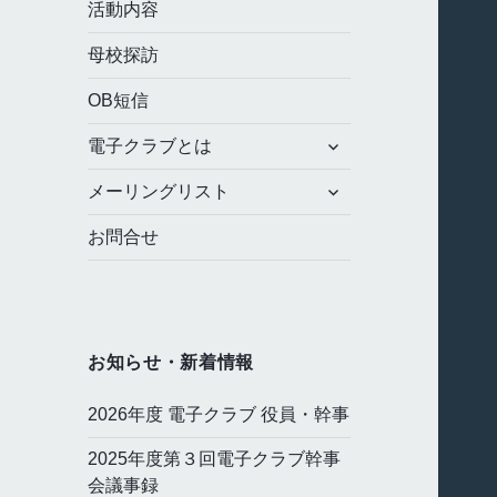
メ
活動内容
ニ
ュ
母校探訪
ー
を
OB短信
展
サ
開
電子クラブとは
ブ
サ
メ
メーリングリスト
ブ
ニ
メ
ュ
お問合せ
ニ
ー
ュ
を
ー
展
を
開
展
お知らせ・新着情報
開
2026年度 電子クラブ 役員・幹事
2025年度第３回電子クラブ幹事
会議事録