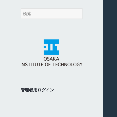
検
索:
管理者用ログイン