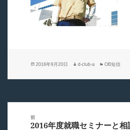
投
作
カ
2016年9月20日
d-club-a
OB短信
稿
成
テ
日:
者
ゴ
リ
ー
投
稿
前
2016年度就職セミナーと
ナ
前