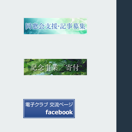
カ
イ
ブ