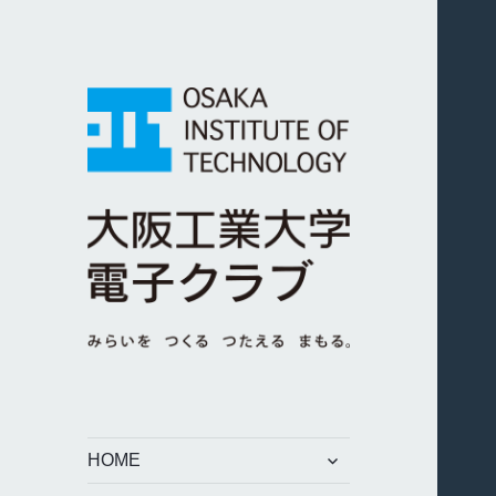
みらいを つくる つたえる
大阪工業大学電子
まもる。
クラブ
サ
HOME
ブ