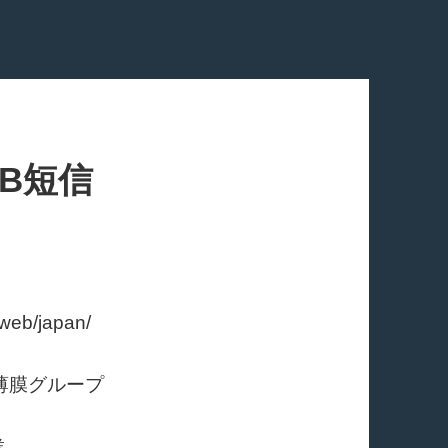
OB短信
eb/japan/
薄膜グループ
業