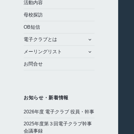
メ
活動内容
ニ
ュ
母校探訪
ー
を
OB短信
展
サ
開
電子クラブとは
ブ
サ
メ
メーリングリスト
ブ
ニ
メ
ュ
お問合せ
ニ
ー
ュ
を
ー
展
を
開
展
お知らせ・新着情報
開
2026年度 電子クラブ 役員・幹事
2025年度第３回電子クラブ幹事
会議事録