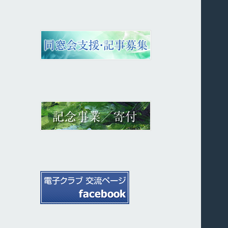
カ
イ
ブ