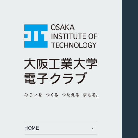
みらいを つくる つたえる
大阪工業大学電子
まもる。
クラブ
サ
HOME
ブ