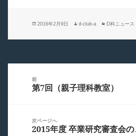
投
作
カ
2016年2月9日
d-club-a
D科ニュース
稿
成
テ
日:
者
ゴ
リ
ー
投
稿
前
第7回（親子理科教室）
ナ
前
ビ
の
ゲ
投
ー
稿:
次ページへ
シ
2015年度 卒業研究審査会
次
ョ