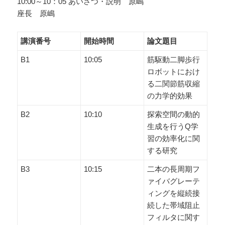
10:00～10：05 あいさつ・説明 原嶋
座長 原嶋
講演番号
開始時間
論文題目
B1
10:05
筋駆動二脚歩行
ロボットにおけ
る二関節筋収縮
の力学的効果
B2
10:10
探索空間の動的
生成を行うQ学
習の効率化に関
する研究
B3
10:15
二本の長周期フ
ァイバグレーテ
ィングを縦続接
続した帯域阻止
フィルタに関す