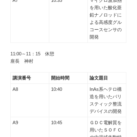
A7
10:35
マイクロ波加熱
を用いた酸化亜
鉛ナノロッドに
よる高感度グル
コースセンサの
開発
11:00～11：15 休憩
座長 神村
講演番号
開始時間
論文題目
A8
10:40
InAs系ヘテロ構
造を用いたバリ
スティック整流
デバイスの開発
A9
10:45
ＧＤＣ電解質を
用いたＳＯＦＣ